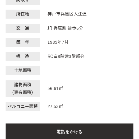
間取り
所在地
神戸市兵庫区入江通
交 通
JR 兵庫駅 徒歩6分
築 年
1985年7月
構 造
RC造8階建3階部分
土地面積
建物面積
56.61㎡
(専有面積)
バルコニー面積
27.53㎡
電話をかける