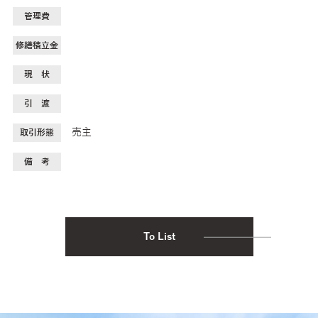
管理費
修繕積立金
現 状
引 渡
売主
取引形態
備 考
To List